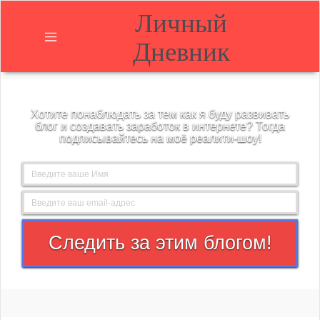
Личный
Дневник
Главная
Хотите понаблюдать за тем как я буду развивать
О
блог и создавать заработок в интернете? Тогда
блоге
подписывайтесь на моё реалити-шоу!
Блог
Контакты