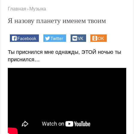
Главная
Музыка
›
Я назову планету именем твоим
Facebook
Twitter
VK
OK
Ты приснился мне однажды, ЭТОЙ ночью ты
приснился…