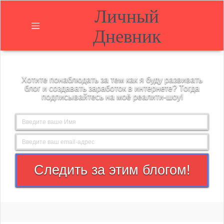
Личный
Дневник
Главная
Хотите понаблюдать за тем как я буду развивать
О
блог и создавать заработок в интернете? Тогда
блоге
подписывайтесь на моё реалити-шоу!
Блог
Контакты