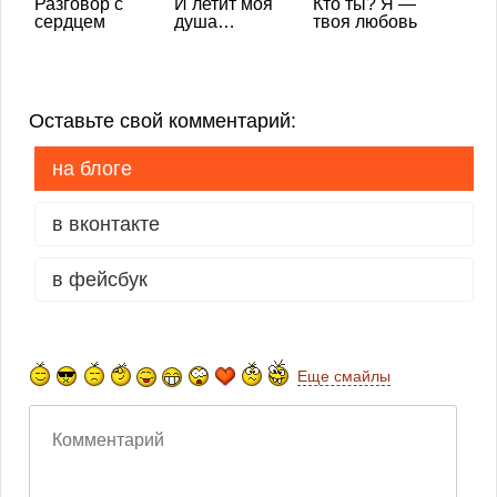
Разговор с
И летит моя
Кто ты? Я —
сердцем
душа…
твоя любовь
Оставьте свой комментарий:
на блоге
в вконтакте
в фейсбук
Еще смайлы