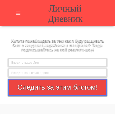
Личный
Дневник
Главная
Хотите понаблюдать за тем как я буду развивать
О
блог и создавать заработок в интернете? Тогда
блоге
подписывайтесь на моё реалити-шоу!
Блог
Контакты