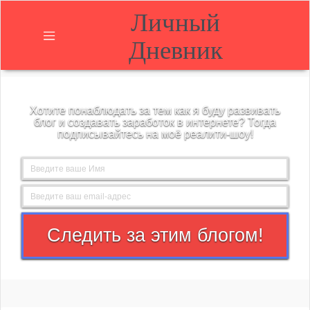
Личный
Дневник
Главная
Хотите понаблюдать за тем как я буду развивать
О
блог и создавать заработок в интернете? Тогда
блоге
подписывайтесь на моё реалити-шоу!
Блог
Контакты