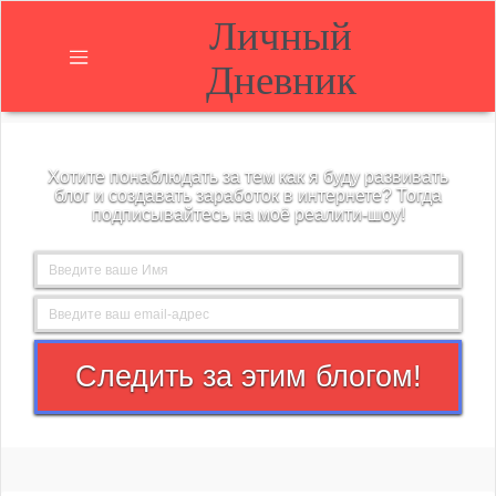
Личный
Дневник
Главная
Хотите понаблюдать за тем как я буду развивать
О
блог и создавать заработок в интернете? Тогда
блоге
подписывайтесь на моё реалити-шоу!
Блог
Контакты