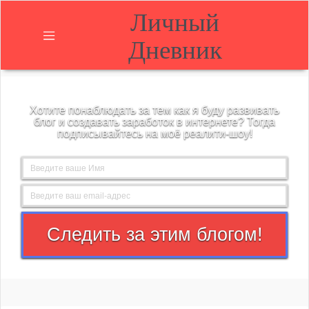
Личный
Дневник
Главная
Хотите понаблюдать за тем как я буду развивать
О
блог и создавать заработок в интернете? Тогда
блоге
подписывайтесь на моё реалити-шоу!
Блог
Контакты