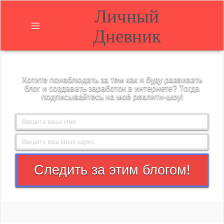
Личный
Дневник
Главная
Хотите понаблюдать за тем как я буду развивать
О
блог и создавать заработок в интернете? Тогда
блоге
подписывайтесь на моё реалити-шоу!
Блог
Контакты