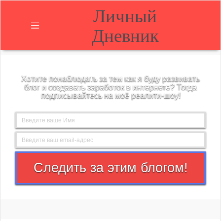
Личный
Дневник
Главная
Хотите понаблюдать за тем как я буду развивать
О
блог и создавать заработок в интернете? Тогда
блоге
подписывайтесь на моё реалити-шоу!
Блог
Контакты